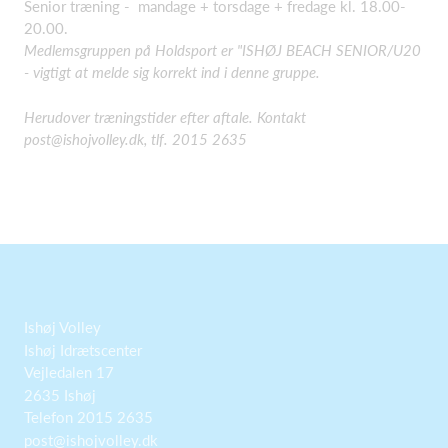
Senior træning - mandage + torsdage + fredage kl. 18.00-
20.00.
Medlemsgruppen på Holdsport er "ISHØJ BEACH SENIOR/U20
- vigtigt at melde sig korrekt ind i denne gruppe.
Herudover træningstider efter aftale. Kontakt
post@ishojvolley.dk, tlf. 2015 2635
Ishøj Volley
Ishøj Idrætscenter
Vejledalen 17
2635 Ishøj
Telefon 2015 2635
post@ishojvolley.dk